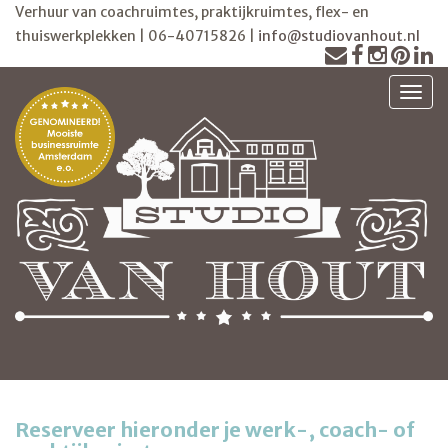
Verhuur van coachruimtes, praktijkruimtes, flex- en
thuiswerkplekken | 06-40715826 |
info@studiovanhout.nl
TOGG
Reserveer hieronder je werk-, coach- of