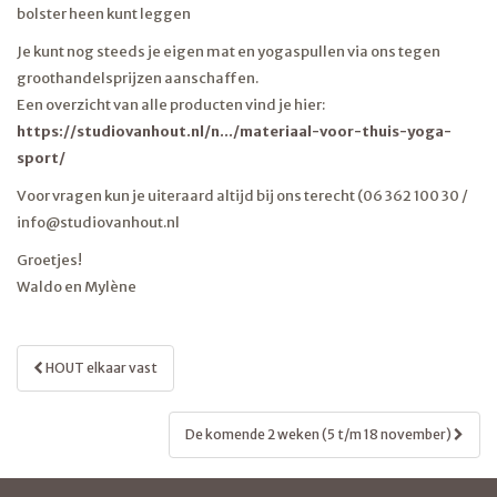
bolster heen kunt leggen
Je kunt nog steeds je eigen mat en yogaspullen via ons tegen
groothandelsprijzen aanschaffen.
Een overzicht van alle producten vind je hier:
https://studiovanhout.nl/n…/materiaal-voor-thuis-yoga-
sport/
Voor vragen kun je uiteraard altijd bij ons terecht (06 362 100 30 /
info@studiovanhout.nl
Groetjes!
Waldo en Mylène
BERICHT
HOUT elkaar vast
NAVIGATIE
De komende 2 weken (5 t/m 18 november)