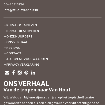
06-40715826
info@studiovanhout.nl
–
RUIMTE & TARIEVEN
–
RUIMTE RESERVEREN
–
ONZE HUURDERS
–
ONS VERHAAL
–
REVIEWS
–
CONTACT
–
ALGEMENE VOORWAARDEN
–
PRIVACY VERKLARING
ONS VERHAAL
Van de tropen naar Van Hout
Wij, Waldo en Mylene zijn na tien jaar op het tropische Bonaire
gewoond te hebben als een blok gevallen voor dit prachtige pand