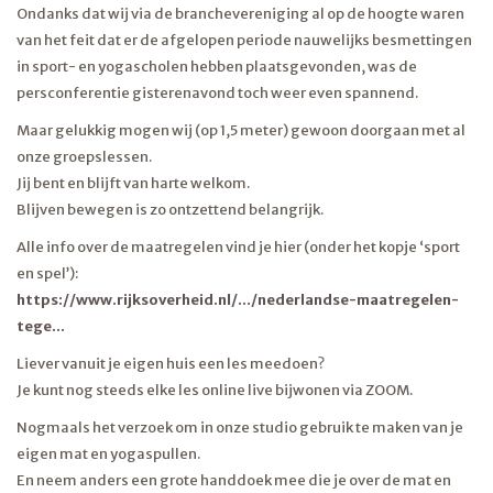
Ondanks dat wij via de branchevereniging al op de hoogte waren
van het feit dat er de afgelopen periode nauwelijks besmettingen
in sport- en yogascholen hebben plaatsgevonden, was de
persconferentie gisterenavond toch weer even spannend.
Maar gelukkig mogen wij (op 1,5 meter) gewoon doorgaan met al
onze groepslessen.
Jij bent en blijft van harte welkom.
Blijven bewegen is zo ontzettend belangrijk.
Alle info over de maatregelen vind je hier (onder het kopje ‘sport
en spel’):
https://www.rijksoverheid.nl/…/nederlandse-maatregelen-
tege…
Liever vanuit je eigen huis een les meedoen?
Je kunt nog steeds elke les online live bijwonen via ZOOM.
Nogmaals het verzoek om in onze studio gebruik te maken van je
eigen mat en yogaspullen.
En neem anders een grote handdoek mee die je over de mat en