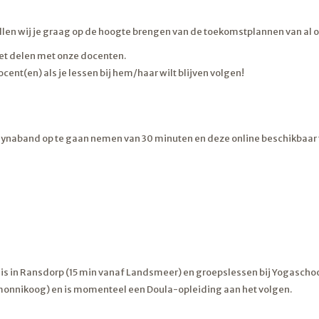
en wij je graag op de hoogte brengen van de toekomstplannen van al on
et delen met onze docenten.
nt(en) als je lessen bij hem/haar wilt blijven volgen!
dynaband op te gaan nemen van 30 minuten en deze online beschikbaar te
 thuis in Ransdorp (15 min vanaf Landsmeer) en groepslessen bij Yogascho
iermonnikoog) en is momenteel een Doula-opleiding aan het volgen.