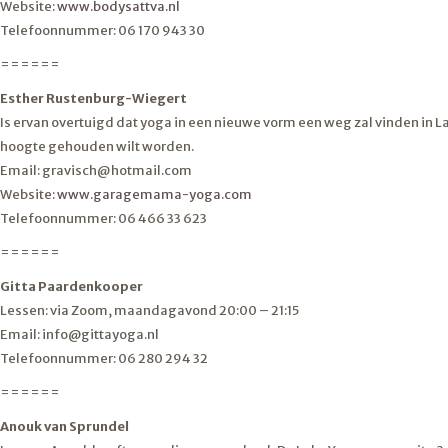
Website:
www.bodysattva.nl
Telefoonnummer: 06 170 943 30
======
Esther Rustenburg-Wiegert
Is ervan overtuigd dat yoga in een nieuwe vorm een weg zal vinden in Lan
hoogte gehouden wilt worden.
Email: gravisch@hotmail.com
Website:
www.garagemama-yoga.com
Telefoonnummer: 06 466 33 623
======
Gitta Paardenkooper
Lessen: via Zoom, maandagavond 20:00 – 21:15
Email: info@gittayoga.nl
Telefoonnummer: 06 280 294 32
======
Anouk van Sprundel