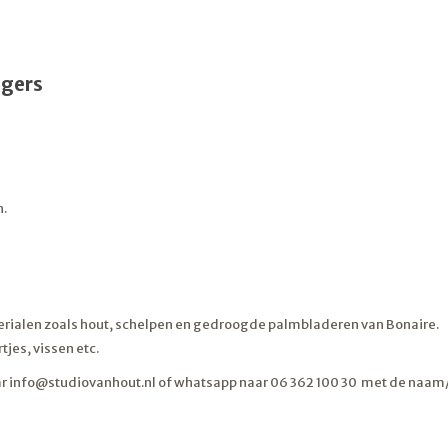
ngers
n.
erialen zoals hout, schelpen en gedroogde palmbladeren van Bonaire.
es, vissen etc.
ar info@studiovanhout.nl of whatsapp naar 06 362 100 30 met de naam/q