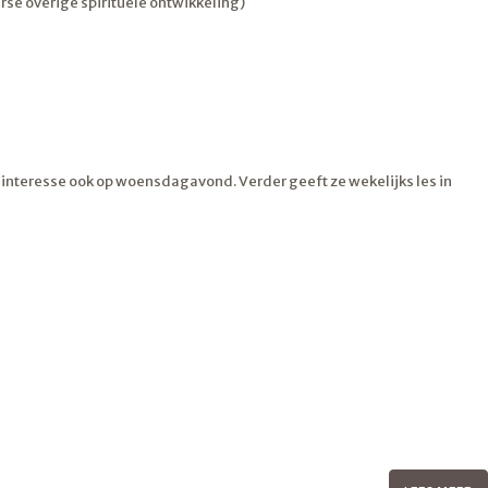
erse overige spirituele ontwikkeling)
interesse ook op woensdagavond. Verder geeft ze wekelijks les in