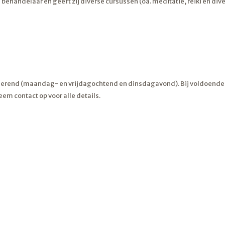
h behandelaar en geeft zij diverse cursussen (oa. meditatie, reiki en div
urmerend (maandag- en vrijdagochtend en dinsdagavond). Bij voldoende 
m contact op voor alle details.