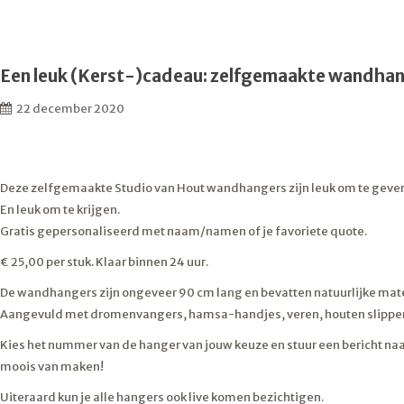
Een leuk (Kerst-)cadeau: zelfgemaakte wandha
22 december 2020
Deze zelfgemaakte Studio van Hout wandhangers zijn leuk om te geve
En leuk om te krijgen.
Gratis gepersonaliseerd met naam/namen of je favoriete quote.
€ 25,00 per stuk. Klaar binnen 24 uur.
De wandhangers zijn ongeveer 90 cm lang en bevatten natuurlijke mat
Aangevuld met dromenvangers, hamsa-handjes, veren, houten slippertj
Kies het nummer van de hanger van jouw keuze en stuur een bericht na
moois van maken!
Uiteraard kun je alle hangers ook live komen bezichtigen.