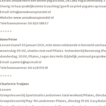
Lessen: Anouk heeft een online yogaschool, De Loka Yogacommunity. 3 x 
Overig: In haar praktijkruimte (coaching) geeft ze privé yogales op m
Email: info@anoukvansprundel.nl
Website:
www.anoukvansprundel.nl
Telefoonnummer: 06 826 188 67
=====
Anne Peter
Lessen (vanaf 20 januari 2021, mits Anne voldoende is hersteld van h
woensdag 09.00, slowles met veel Pilates-invloeden bij Beestrong (P
donderdag, 10:00, Pilates, Leger des Heils (tijdelijk, normaal gespro
Email: a.peter2@upcmail.nl
Telefoonnummer: 06 428 919 81
=====
Charlotte Truijens
Lessen:
Groepslessen bij Sportstudio Landsmeer: total workout/Pilates, dinsd
Groepslessen bij Play-fit Landsmeer: Pilates, dinsdag 19:00. Easy Bal