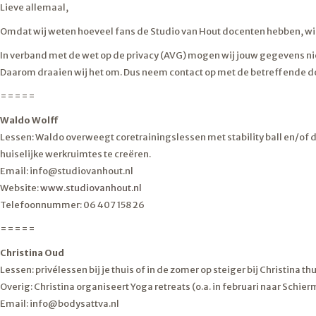
Lieve allemaal,
Omdat wij weten hoeveel fans de Studio van Hout docenten hebben, will
In verband met de wet op de privacy (AVG) mogen wij jouw gegevens ni
Daarom draaien wij het om. Dus neem contact op met de betreffende doce
=====
Waldo Wolff
Lessen: Waldo overweegt coretrainingslessen met stability ball en/of 
huiselijke werkruimtes te creëren.
Email: info@studiovanhout.nl
Website:
www.studiovanhout.nl
Telefoonnummer: 06 407 158 26
=====
Christina Oud
Lessen: privélessen bij je thuis of in de zomer op steiger bij Christina
Overig: Christina organiseert Yoga retreats (o.a. in februari naar Sch
Email: info@bodysattva.nl