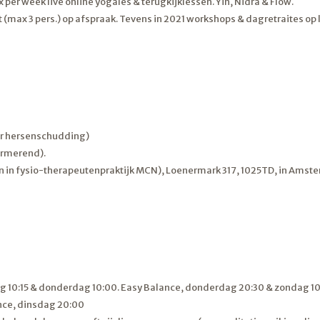
per week live online yogales & terugkijklessen. Yin, Nidra & Flow.
aat (max 3 pers.) op afspraak. Tevens in 2021 workshops & dagretraites
aar hersenschudding)
urmerend).
ken in fysio-therapeutenpraktijk MCN), Loenermark 317, 1025TD, in Amst
ag 10:15 & donderdag 10:00. Easy Balance, donderdag 20:30 & zondag 1
ance, dinsdag 20:00