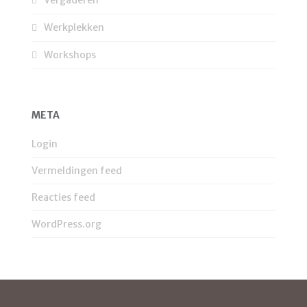
Vergaderen
Werkplekken
Workshops
META
Login
Vermeldingen feed
Reacties feed
WordPress.org