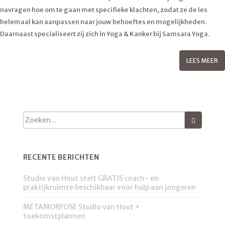
navragen hoe om te gaan met specifieke klachten, zodat ze de les
helemaal kan aanpassen naar jouw behoeftes en mogelijkheden.
Daarnaast specialiseert zij zich in Yoga & Kanker bij Samsara Yoga.
LEES MEER
RECENTE BERICHTEN
Studio van Hout stelt GRATIS coach- en
praktijkruimte beschikbaar voor hulp aan jongeren
METAMORFOSE Studio van Hout +
toekomstplannen