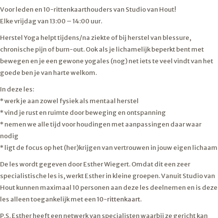
Voor leden en 10-rittenkaarthouders van Studio van Hout!
Elke vrijdag van 13:00 – 14:00 uur.
Herstel Yoga helpt tijdens/na ziekte of bij herstel van blessure,
chronische pijn of burn-out. Ook als je lichamelijk beperkt bent met
bewegen en je een gewone yogales (nog) net iets te veel vindt van het
goede ben je van harte welkom.
In deze les:
* werk je aan zowel fysiek als mentaal herstel
* vind je rust en ruimte door beweging en ontspanning
* nemen we alle tijd voor houdingen met aanpassingen daar waar
nodig
* ligt de focus op het (her)krijgen van vertrouwen in jouw eigen lichaam
De les wordt gegeven door Esther Wiegert. Omdat dit een zeer
specialistische les is, werkt Esther in kleine groepen. Vanuit Studio van
Hout kunnen maximaal 10 personen aan deze les deelnemen en is deze
les alleen toegankelijk met een
10-rittenkaart.
P.S. Esther heeft een netwerk van specialisten waarbij ze gericht kan