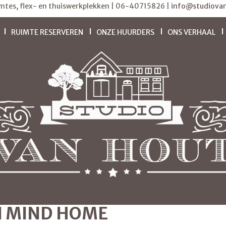
imtes, flex- en thuiswerkplekken | 06-40715826 |
info@studiovan
RUIMTE RESERVEREN
ONZE HUURDERS
ONS VERHAAL
N MIND HOME