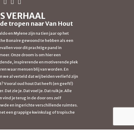
S VERHAAL
 de tropen naar Van Hout
ldo en Mylene zijn na tien jaar op het
che Bonaire gewoond te hebben als een
evallen voor dit prachtige pand in
eer. Onze droom is om hier een
dende, inspirerende en motiverende plek
ëren waar mensen blij van worden. En
 we al verteld dat wij beiden verliefd zijn
t? Vooral oud hout Dat heeft (en geeft!)
r. Dat zie je. Dat voel je. Dat ruik je. Alle
 vind je terug in de door ons zelf
wde en ingerichte verschillende ruimtes.
et een grappige kwinkslag of tropische