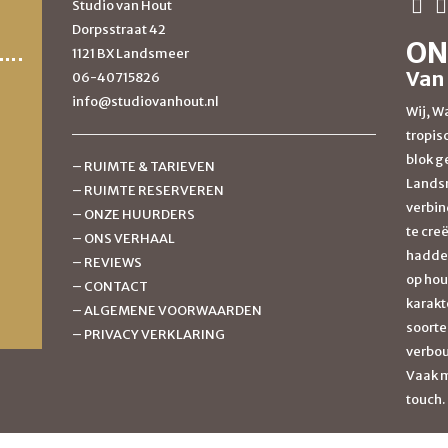
Studio van Hout
Dorpsstraat 42
ON
1121 BX Landsmeer
Van
06-40715826
info@studiovanhout.nl
Wij, Wa
tropis
blok g
–
RUIMTE & TARIEVEN
Landsm
–
RUIMTE RESERVEREN
verbin
–
ONZE HUURDERS
te cre
–
ONS VERHAAL
hadden
–
REVIEWS
op hou
–
CONTACT
karakte
–
ALGEMENE VOORWAARDEN
soorten
–
PRIVACY VERKLARING
verbou
Vaak m
touch.