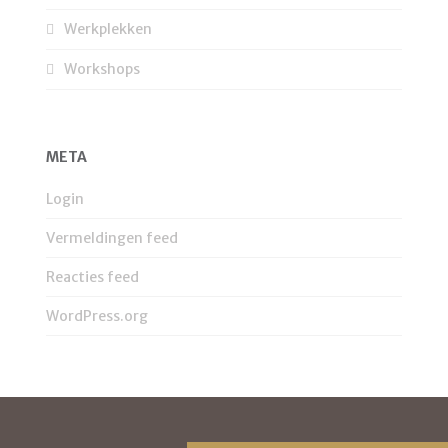
Werkplekken
Workshops
META
Login
Vermeldingen feed
Reacties feed
WordPress.org