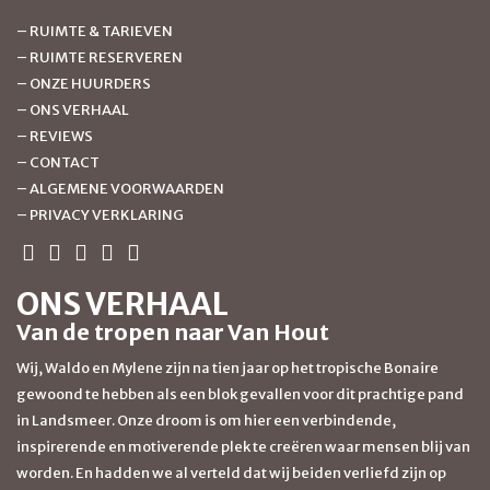
–
RUIMTE & TARIEVEN
–
RUIMTE RESERVEREN
–
ONZE HUURDERS
–
ONS VERHAAL
–
REVIEWS
–
CONTACT
–
ALGEMENE VOORWAARDEN
–
PRIVACY VERKLARING
ONS VERHAAL
Van de tropen naar Van Hout
Wij, Waldo en Mylene zijn na tien jaar op het tropische Bonaire
gewoond te hebben als een blok gevallen voor dit prachtige pand
in Landsmeer. Onze droom is om hier een verbindende,
inspirerende en motiverende plek te creëren waar mensen blij van
worden. En hadden we al verteld dat wij beiden verliefd zijn op