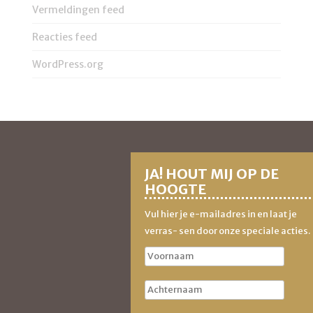
Vermeldingen feed
Reacties feed
WordPress.org
JA! HOUT MIJ OP DE
HOOGTE
Vul hier je e-mailadres in en laat je
verras- sen door onze speciale acties.