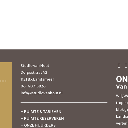
Studio van Hout
Dorpsstraat 42
ON
1121 BX Landsmeer
Van
06-40715826
info@studiovanhout.nl
Wij, Wa
tropis
blok g
–
RUIMTE & TARIEVEN
Landsm
–
RUIMTE RESERVEREN
verbin
–
ONZE HUURDERS