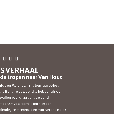
S VERHAAL
 de tropen naar Van Hout
ldo en Mylene zijn na tien jaar op het
che Bonaire gewoond te hebben als een
evallen voor dit prachtige pand in
eer. Onze droom is om hier een
dende, inspirerende en motiverende plek