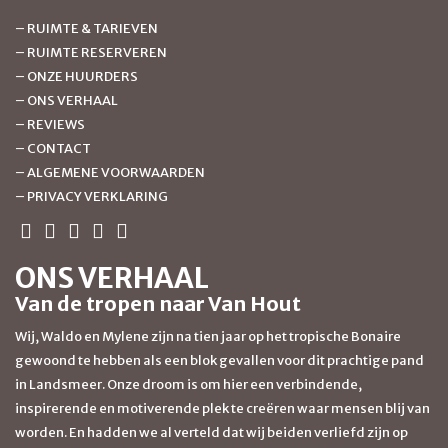
–
RUIMTE & TARIEVEN
–
RUIMTE RESERVEREN
–
ONZE HUURDERS
–
ONS VERHAAL
–
REVIEWS
–
CONTACT
–
ALGEMENE VOORWAARDEN
–
PRIVACY VERKLARING
ONS VERHAAL
Van de tropen naar Van Hout
Wij, Waldo en Mylene zijn na tien jaar op het tropische Bonaire
gewoond te hebben als een blok gevallen voor dit prachtige pand
in Landsmeer. Onze droom is om hier een verbindende,
inspirerende en motiverende plek te creëren waar mensen blij van
worden. En hadden we al verteld dat wij beiden verliefd zijn op