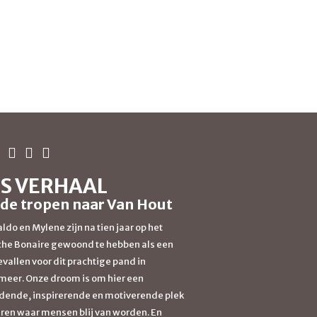
S VERHAAL
 de tropen naar Van Hout
ldo en Mylene zijn na tien jaar op het
che Bonaire gewoond te hebben als een
evallen voor dit prachtige pand in
eer. Onze droom is om hier een
dende, inspirerende en motiverende plek
ëren waar mensen blij van worden. En