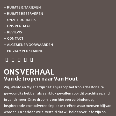
–
RUIMTE & TARIEVEN
–
RUIMTE RESERVEREN
–
ONZE HUURDERS
–
ONS VERHAAL
–
REVIEWS
–
CONTACT
–
ALGEMENE VOORWAARDEN
–
PRIVACY VERKLARING
ONS VERHAAL
Van de tropen naar Van Hout
Wij, Waldo en Mylene zijn na tien jaar op het tropische Bonaire
gewoond te hebben als een blok gevallen voor dit prachtige pand
in Landsmeer. Onze droom is om hier een verbindende,
inspirerende en motiverende plek te creëren waar mensen blij van
worden. En hadden we al verteld dat wij beiden verliefd zijn op