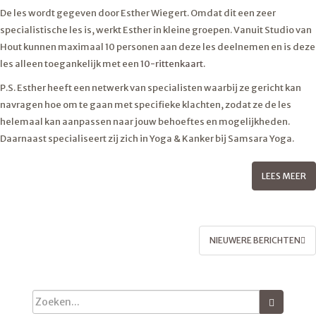
De les wordt gegeven door Esther Wiegert. Omdat dit een zeer
specialistische les is, werkt Esther in kleine groepen. Vanuit Studio van
Hout kunnen maximaal 10 personen aan deze les deelnemen en is deze
les alleen toegankelijk met een
10-rittenkaart.
P.S. Esther heeft een netwerk van specialisten waarbij ze gericht kan
navragen hoe om te gaan met specifieke klachten, zodat ze de les
helemaal kan aanpassen naar jouw behoeftes en mogelijkheden.
Daarnaast specialiseert zij zich in Yoga & Kanker bij Samsara Yoga.
LEES MEER
BERICHTEN
NIEUWERE BERICHTEN
NAVIGATIE