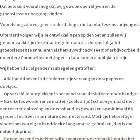
Dat betekent vooralsnog dat wij gewoon open blijven en de
groepslessen doorgang vinden.
Vooralsnog zien wij geen sterke daling in het aantal les-inschrijvingen.
Uiteraard volgen wij alle ontwikkelingen op de voet en zullen wij
genoodzaakt zijn deze maatregelen aan te scherpen of (alle)
groepslessen te annuleren als het RIVM dit adviseert of er bijvoorbeeld
meerdere Corona-besmettingen in Landsmeer e.o. blijken te zijn.
Wij hebben de volgende maatregelen getroffen:
– Alle handdoeken in de toiletten zijn vervangen door papieren
doekjes.
– Op verschillende plekken in het pand staat desinfecterende handgel
– Na elke les worden onze matten (zoals altijd) schoongemaakt met
een tea tree oplossing en de washandjes gewassen op minimaal 60
graden. Tea tree is van nature desinfecterend. Mocht je het prettiger
vinden om een eigen handdoek of yogamat te gebruiken, dan is dat
natuurlijk prima.
– De oogkussentjes hebben wij uit voorzorg weggehaald, omdat het