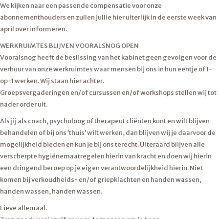
We kijken naar een passende compensatie voor onze
abonnementhouders en zullen jullie hier uiterlijk in de eerste week van
april over informeren.
WERKRUIMTES BLIJVEN VOORALSNOG OPEN
Vooralsnog heeft de beslissing van het kabinet geen gevolgen voor de
verhuur van onze werkruimtes waar mensen bij ons in hun eentje of 1-
op-1 werken. Wij staan hier achter.
Groepsvergaderingen en/of cursussen en/of workshops stellen wij tot
nader order uit.
Als jij als coach, psycholoog of therapeut cliënten kunt en wilt blijven
behandelen of bij ons ’thuis’ wilt werken, dan blijven wij je daarvoor de
mogelijkheid bieden en kun je bij ons terecht. Uiteraard blijven alle
verscherpte hygiënemaatregelen hierin van kracht en doen wij hierin
een dringend beroep op je eigen verantwoordelijkheid hierin. Niet
komen bij verkoudheids- en/of griepklachten en handen wassen,
handen wassen, handen wassen.
Lieve allemaal.