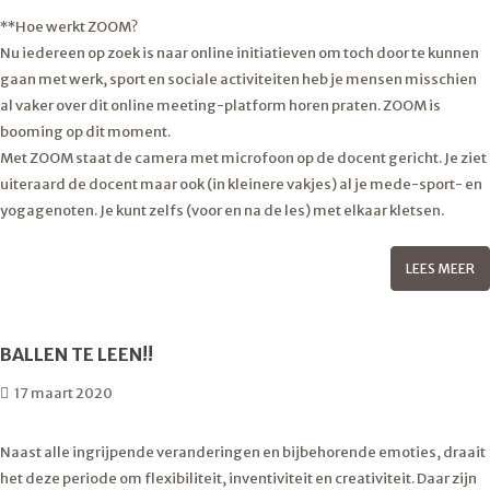
**Hoe werkt ZOOM?
Nu iedereen op zoek is naar online initiatieven om toch door te kunnen
gaan met werk, sport en sociale activiteiten heb je mensen misschien
al vaker over dit online meeting-platform horen praten. ZOOM is
booming op dit moment.
Met ZOOM staat de camera met microfoon op de docent gericht. Je ziet
uiteraard de docent maar ook (in kleinere vakjes) al je mede-sport- en
yogagenoten. Je kunt zelfs (voor en na de les) met elkaar kletsen.
LEES MEER
BALLEN TE LEEN!!
17 maart 2020
Naast alle ingrijpende veranderingen en bijbehorende emoties, draait
het deze periode om flexibiliteit, inventiviteit en creativiteit. Daar zijn