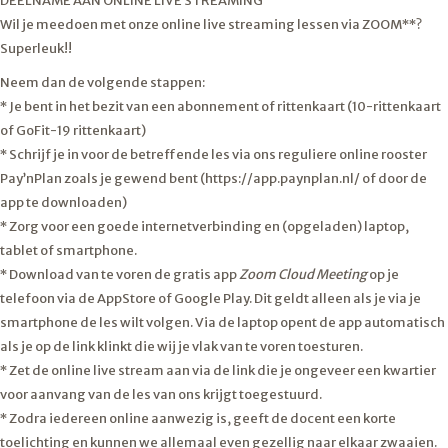
DEELNAME AAN ONLINE LIVE STREAMING
Wil je meedoen met onze online live streaming lessen via ZOOM**?
Superleuk!!
Neem dan de volgende stappen:
* Je bent in het bezit van een abonnement of rittenkaart (10-rittenkaart
of GoFit-19 rittenkaart)
* Schrijf je in voor de betreffende les via ons reguliere online rooster
Pay’nPlan zoals je gewend bent (https://app.paynplan.nl/ of door de
app te downloaden)
* Zorg voor een goede internetverbinding en (opgeladen) laptop,
tablet of smartphone.
* Download van te voren de gratis app
Zoom Cloud Meeting
op je
telefoon via de AppStore of Google Play. Dit geldt alleen als je via je
smartphone de les wilt volgen. Via de laptop opent de app automatisch
als je op de link klinkt die wij je vlak van te voren toesturen.
* Zet de online live stream aan via de link die je ongeveer een kwartier
voor aanvang van de les van ons krijgt toegestuurd.
* Zodra iedereen online aanwezig is, geeft de docent een korte
toelichting en kunnen we allemaal even gezellig naar elkaar zwaaien.