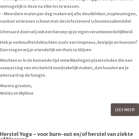
onmogelijk is deze na elke les te wassen.
– Meerdere malen per dag maken wij alle deurklinken, trapleuningen,
sanitair en kranen schoon met desinfecterend schoonmaakmiddel.
Uiteraard doen wij ook een beroep op je eigen verantwoordelijkheid.
Heb je verkoudheidsklachten zoals een loopneus, keelpijn en hoesten?
Dan vragen wij je vriendelijk om thuis te blijven.
Mochten er in de komende tijd ontwikkelingen plaatsvinden die een
aanpassing van ons beleid noodzakelijk maken, dan houden we je
uiteraard op de hoogte.
Warme groeten,
Waldo en Mylène
LEES MEER
Herstel Yoga – voor burn-out en/of herstel van ziekte