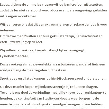
Let op: tijdens de online les vragen wij jou je microfoon uit te zetten,
zodat de les niet verstoord wordt door eventuele omgevingsgeluiden
uit je eigen woonkamer.
Wij realiseren ons dat dit een extreem rare en onzekere periode is voor
iedereen.
Omdat we met z’n allen aan huis gekluisterd zijn, ligt inactiviteit en
eten uit verveling op de loer.
Wij willen dan ook zeer benadrukken; blijf in beweging!
Fysiek en mentaal.
Dus ga ook regelmatig even lekker naar buiten en wandel of fiets een
rondje zolang de maatregelen dit toestaan.
Sport, yoga en pilates kunnen jou hierbij ook zeer goed ondersteunen.
Op deze manier hopen wij ook ons steentje bij te kunnen dragen.
Tevens is ons doel de verbinding met jullie -lieve leden en klanten- te
houden, de continuïteit van Studio van Hout te waarborgen nu de
meeste huurders al hun afspraken noodgedwongen bij ons hebben