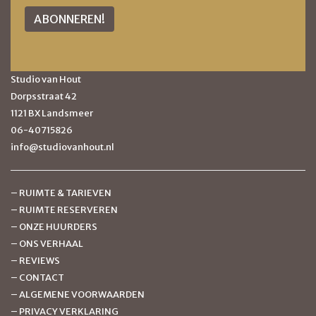
Studio van Hout
Dorpsstraat 42
1121 BX Landsmeer
06-40715826
info@studiovanhout.nl
–
RUIMTE & TARIEVEN
–
RUIMTE RESERVEREN
–
ONZE HUURDERS
–
ONS VERHAAL
–
REVIEWS
–
CONTACT
–
ALGEMENE VOORWAARDEN
–
PRIVACY VERKLARING