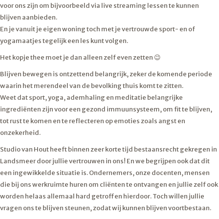
voor ons zijn om bijvoorbeeld via live streaming lessen te kunnen
blijven aanbieden.
En je vanuit je eigen woning toch met je vertrouwde sport- en of
yogamaatjes tegelijk een les kunt volgen.
Het kopje thee moet je dan alleen zelf even zetten 😉
Blijven bewegen is ontzettend belangrijk, zeker de komende periode
waarin het merendeel van de bevolking thuis komt te zitten.
Weet dat sport, yoga, ademhaling en meditatie belangrijke
ingrediënten zijn voor een gezond immuunsysteem, om fit te blijven,
tot rust te komen en te reflecteren op emoties zoals angst en
onzekerheid.
Studio van Hout heeft binnen zeer korte tijd bestaansrecht gekregen in
Landsmeer door jullie vertrouwen in ons! En we begrijpen ook dat dit
een ingewikkelde situatie is. Ondernemers, onze docenten, mensen
die bij ons werkruimte huren om cliënten te ontvangen en jullie zelf ook
worden helaas allemaal hard getroffen hierdoor. Toch willen jullie
vragen ons te blijven steunen, zodat wij kunnen blijven voortbestaan.