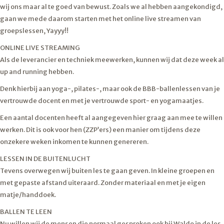
wij ons maar al te goed van bewust. Zoals we al hebben aangekondigd,
gaan we mede daarom starten met het online live streamen van
groepslessen, Yayyy!!
ONLINE LIVE STREAMING
Als de leverancier en techniek meewerken, kunnen wij dat deze week al
up and running hebben.
Denk hierbij aan yoga-, pilates-, maar ook de BBB-ballenlessen van j
e
vertrouwde docent en met je vertrouwde sport- en yogamaatjes.
Een aantal docenten heeft al aangegeven hier graag aan mee te willen
werken. Dit is ook voor hen (ZZP’ers) een manier om tijdens deze
onzekere weken inkomen te kunnen genereren.
LESSEN IN DE BUITENLUCHT
Tevens overwegen wij buiten les te gaan geven. In kleine groepen en
met gepaste afstand uiteraard. Zonder materiaal en met je eigen
matje/handdoek.
BALLEN TE LEEN
Nu willen wij de mensen die normaal gesproken ook bij Waldo in de les