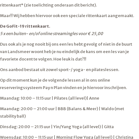
rittenkaart* (zie toelichting onderaan dit bericht).
Maar!! Wij hebben hiervoor ook een speciale rittenkaart aangemaakt.
De GoFit-19 rittenkaart.
5 x een buiten- en/of online streamingles voor € 25,00
Dus ook als je nog nooit bij ons een les hebt gevolg of niet in de buurt
van Landsmeer woont heb je nu eindelijk de kans om een les van je
favoriete docent te volgen. Hoe leuk is dat?!!
Ons aanbod bestaat uit zowel sport-/ yoga- en pilateslessen.
Op dit moment kun je de volgende lessen al in ons online
reserveringssysteem Pay n Plan vinden en je hiervoor inschrijven.
Maandag: 10:00 – 11:15 uur | Pilates (all level)| Anne
Maandag: 20:00 – 21:00 uur | BBB (Balans & Meer) | Waldo (met
stability ball)
Dinsdag: 20:00 – 21:15 uur | Yin/Yang Yoga (all level) | Gitta
Woensdag: 10:00 – 11:15 uur | Morning Flow Yoga (all level) | Christina