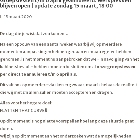
Groepslessen t/m 6 april geannuleerd. Werkplekken
blijven open | update zondag 15 maart, 18:00
15 maart 2020
De dag die je wist dat zou komen…
Na een opbouw van een aantal weken waarbij wij op meerdere
momenten aanpassingen hebben gedaan en maatregelen hebben
genomen, is het moment nu aangebroken dat we -in navolging van het
kabinetsbesluit- hebben moeten besluiten om al
onze groepslessen
per direct te annuleren t/m 6 april a.s.
Dit valt ons op meerdere vlakken erg zwaar, maar is helaas de realiteit
die wij met z’n allen zullen moeten accepteren en dragen.
Alles voor het hogere doel:
FLATTEN THAT CURVE!!
Op dit moment is nog niet te voorspellen hoe lang deze situatie gaat
duren.
Wij zijn op dit moment aan het onderzoeken wat de mogelijkheden