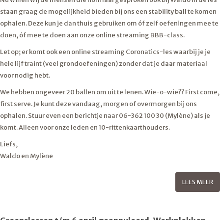
staan graag de mogelijkheid bieden bij ons een stability ball te komen
ophalen. Deze kun je dan thuis gebruiken om óf zelf oefeningen mee te
doen, óf mee te doen aan onze online streaming BBB-class.
Let op; er komt ook een online streaming Coronatics-les waarbij je je
hele lijf traint (veel grondoefeningen) zonder dat je daar materiaal
voor nodig hebt.
We hebben ongeveer 20 ballen om uit te lenen. Wie-o-wie?? First come,
first serve. Je kunt deze vandaag, morgen of overmorgen bij ons
ophalen. Stuur even een berichtje naar 06-362 100 30 (Mylène) als je
komt. Alleen voor onze leden en 10-rittenkaarthouders.
Liefs,
Waldo en Mylène
LEES MEER