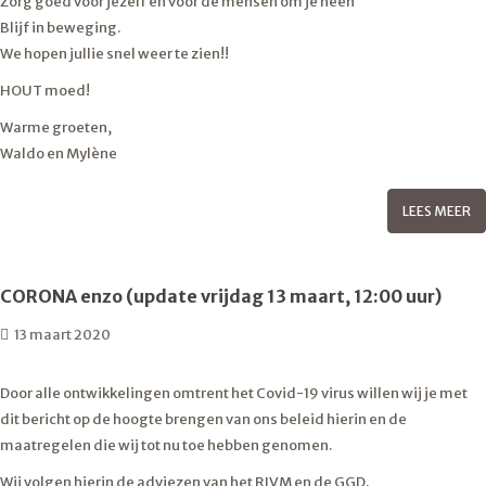
Zorg goed voor jezelf en voor de mensen om je heen
Blijf in beweging.
We hopen jullie snel weer te zien!!
HOUT moed!
Warme groeten,
Waldo en Mylène
LEES MEER
CORONA enzo (update vrijdag 13 maart, 12:00 uur)
13 maart 2020
Door alle ontwikkelingen omtrent het Covid-19 virus willen wij je met
dit bericht op de hoogte brengen van ons beleid hierin en de
maatregelen die wij tot nu toe hebben genomen.
Wij volgen hierin de adviezen van het RIVM en de GGD.