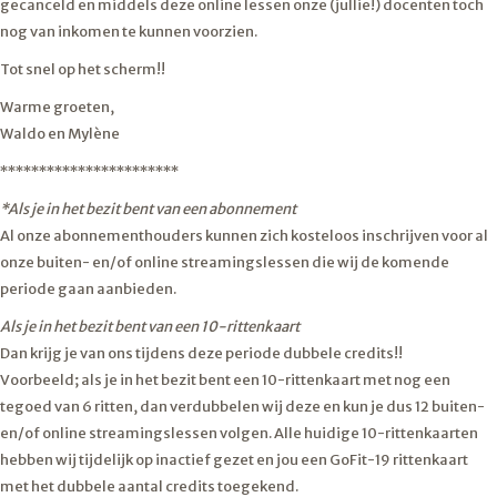
gecanceld en middels deze online lessen onze (jullie!) docenten toch
nog van inkomen te kunnen voorzien.
Tot snel op het scherm!!
Warme groeten,
Waldo en Mylène
***********************
*Als je in het bezit bent van een abonnement
Al onze abonnementhouders kunnen zich kosteloos inschrijven voor al
onze buiten- en/of online streamingslessen die wij de komende
periode gaan aanbieden.
Als je in het bezit bent van een 10-rittenkaart
Dan krijg je van ons tijdens deze periode dubbele credits!!
Voorbeeld; als je in het bezit bent een 10-rittenkaart met nog een
tegoed van 6 ritten, dan verdubbelen wij deze en kun je dus 12 buiten-
en/of online streamingslessen volgen. Alle huidige 10-rittenkaarten
hebben wij tijdelijk op inactief gezet en jou een GoFit-19 rittenkaart
met het dubbele aantal credits toegekend.