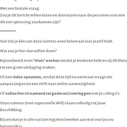
Met een brutale vraag.
Zou je dit bericht willen lezen en doorsturen naar de personen voor wie
dit een oplossing zou kunnen zijn?
********
Stel dat je één van deze ruimtes even helemaal voor jezelf hebt.
Wat zou je hier dan willen doen?
Bijvoorbeeld even
’thuis’ werken
omdat je kinderen hebt en zij dit thuis
tot een grote uitdaging maken.
Of een
video opnemen
, omdat deze tijd nu eenmaal vraagt om
aanpassingen en een shift naar online aanwezigheid.
Of
online live streamend vergaderen/overleggen
met je collega’s.
Onze ruimtes (met supersnelle Wifi) staan volledig tot jouw
beschikking.
Bij ons kun je in alle rust (en hygiëne) werken aan wat voor jou nu
belangrijk is.