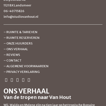
1121 BX Landsmeer
06-40715826
info@studiovanhout.nl
–
RUIMTE & TARIEVEN
–
RUIMTE RESERVEREN
–
ONZE HUURDERS
–
ONS VERHAAL
–
REVIEWS
–
CONTACT
–
ALGEMENE VOORWAARDEN
–
PRIVACY VERKLARING
ONS VERHAAL
Van de tropen naar Van Hout
Wij, Waldo en Mylene zijn na tien jaar op het tropische Bonaire