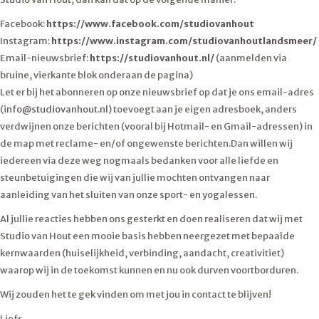
Facebook:
https://www.facebook.com/
studiovanhout
Instagram:
https://www.instagram.com/
studiovanhoutlandsmeer/
Email-nieuwsbrief:
https://studiovanhout.nl/
(aanmelden via
bruine, vierkante blok onderaan de pagina)
Let er bij het abonneren op onze nieuwsbrief op dat je ons email-adres
(
info@studiovanhout.nl
) toevoegt aan je eigen adresboek, anders
verdwijnen onze berichten (vooral bij Hotmail- en Gmail-adressen) in
de map met reclame- en/of ongewenste berichten.Dan willen wij
iedereen via deze weg nogmaals bedanken voor alle liefde en
steunbetuigingen die wij van jullie mochten ontvangen naar
aanleiding van het sluiten van onze sport- en yogalessen.
Al jullie reacties hebben ons gesterkt en doen realiseren dat wij met
Studio van Hout een mooie basis hebben neergezet met bepaalde
kernwaarden (huiselijkheid, verbinding, aandacht, creativitiet)
waarop wij in de toekomst kunnen en nu ook durven voortborduren.
Wij zouden het te gek vinden om met jou in contact te blijven!
Liefs,