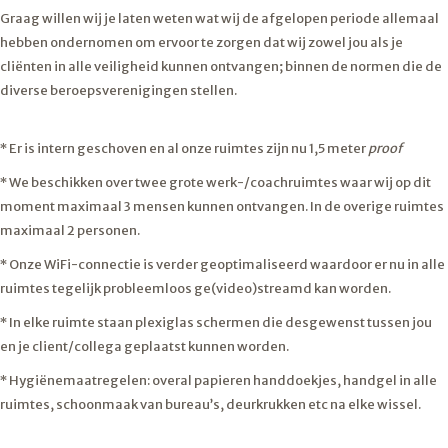
Graag willen wij je laten weten wat wij de afgelopen periode allemaal
hebben ondernomen om ervoor te zorgen dat wij zowel jou als je
cliënten in alle veiligheid kunnen ontvangen; binnen de normen die de
diverse beroepsverenigingen stellen.
* Er is intern geschoven en al onze ruimtes zijn nu 1,5 meter
proof
* We beschikken over twee grote werk-/coachruimtes waar wij op dit
moment maximaal 3 mensen kunnen ontvangen. In de overige ruimtes
maximaal 2 personen.
* Onze WiFi-connectie is verder geoptimaliseerd waardoor er nu in alle
ruimtes tegelijk probleemloos ge(video)streamd kan worden.
* In elke ruimte staan plexiglas schermen die desgewenst tussen jou
en je client/collega geplaatst kunnen worden.
* Hygiënemaatregelen: overal papieren handdoekjes, handgel in alle
ruimtes, schoonmaak van bureau’s, deurkrukken etc na elke wissel.