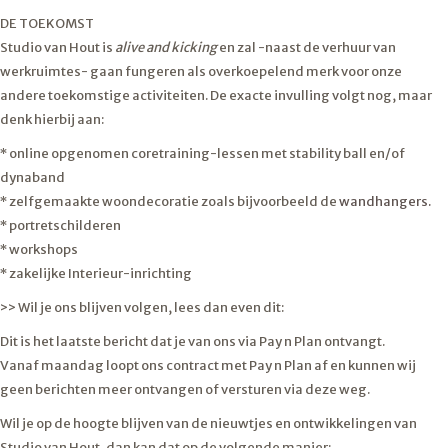
DE TOEKOMST
Studio van Hout is
alive and kicking
en zal -naast de verhuur van
werkruimtes- gaan fungeren als overkoepelend merk voor onze
andere toekomstige activiteiten. De exacte invulling volgt nog, maar
denk hierbij aan:
* online opgenomen coretraining-lessen met stability ball en/of
dynaband
* zelfgemaakte woondecoratie zoals bijvoorbeeld de
wandhangers.
* portretschilderen
* workshops
* zakelijke Interieur-inrichting
>> Wil je ons blijven volgen, lees dan even dit:
Dit is het laatste bericht dat je van ons via Pay n Plan ontvangt.
Vanaf maandag loopt ons contract met Pay n Plan af en kunnen wij
geen berichten meer ontvangen of versturen via deze weg.
Wil je op de hoogte blijven van de nieuwtjes en ontwikkelingen van
Studio van Hout, dan kan dat op de volgende manier: