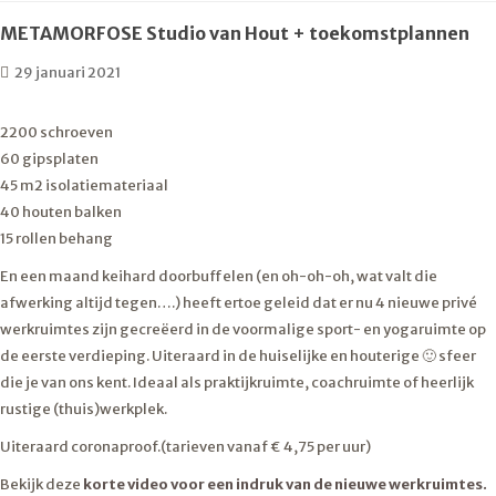
METAMORFOSE Studio van Hout + toekomstplannen
29 januari 2021
2200 schroeven
60 gipsplaten
45 m2 isolatiemateriaal
40 houten balken
15 rollen behang
En een maand keihard doorbuffelen (en oh-oh-oh, wat valt die
afwerking altijd tegen….) heeft ertoe geleid dat er nu 4 nieuwe privé
werkruimtes zijn gecreëerd in de voormalige sport- en yogaruimte op
de eerste verdieping. Uiteraard in de huiselijke en houterige 🙂 sfeer
die je van ons kent. Ideaal als praktijkruimte, coachruimte of heerlijk
rustige (thuis)werkplek.
Uiteraard coronaproof.(tarieven vanaf € 4,75 per uur)
Bekijk deze
korte video voor een indruk van de nieuwe werkruimtes.