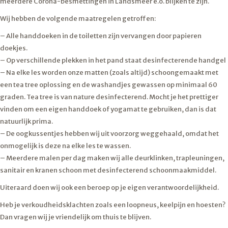
meerdere Corona-besmettingen in Landsmeer e.o. blijken te zijn.
Wij hebben de volgende maatregelen getroffen:
– Alle handdoeken in de toiletten zijn vervangen door papieren
doekjes.
– Op verschillende plekken in het pand staat desinfecterende handgel
– Na elke les worden onze matten (zoals altijd) schoongemaakt met
een tea tree oplossing en de washandjes gewassen op minimaal 60
graden. Tea tree is van nature desinfecterend. Mocht je het prettiger
vinden om een eigen handdoek of yogamat te gebruiken, dan is dat
natuurlijk prima.
– De oogkussentjes hebben wij uit voorzorg weggehaald, omdat het
onmogelijk is deze na elke les te wassen.
– Meerdere malen per dag maken wij alle deurklinken, trapleuningen,
sanitair en kranen schoon met desinfecterend schoonmaakmiddel.
Uiteraard doen wij ook een beroep op je eigen verantwoordelijkheid.
Heb je verkoudheidsklachten zoals een loopneus, keelpijn en hoesten?
Dan vragen wij je vriendelijk om thuis te blijven.