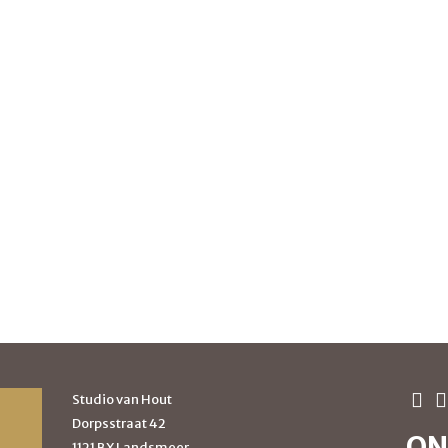
Studio van Hout
Dorpsstraat 42
ON
1121 BX Landsmeer