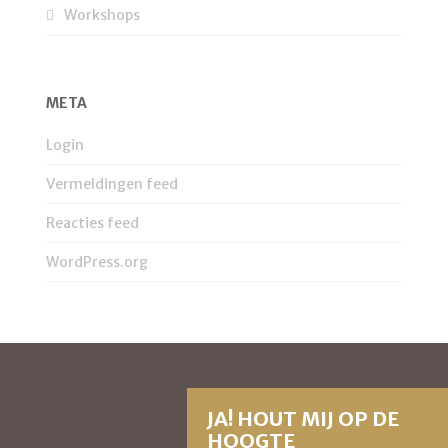
Workshops
META
Login
Vermeldingen feed
Reacties feed
WordPress.org
JA! HOUT MIJ OP DE
HOOGTE